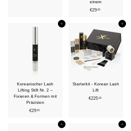
einem
3
€29
€
95
7
2
,
9
In den Einkaufswagen legen
In den Einkaufswagen legen
9
,
5
9
5
Koreanischer Lash
Starterkit - Korean Lash
Lifting Stift Nr. 2 –
Lift
Fixieren & Formen mit
€225
€
00
Präzision
2
€29
€
95
2
2
5
9
In den Einkaufswagen legen
In den Einkaufswagen legen
,