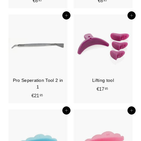
€6
€
€6
€
95
95
6
6
,
,
In den Einkaufswagen legen
In den Einkaufswagen legen
9
9
5
5
Pro Seperation Tool 2 in
Lifting tool
1
€17
€
95
€21
€
95
1
2
7
1
,
In den Einkaufswagen legen
In den Einkaufswagen legen
,
9
9
5
5