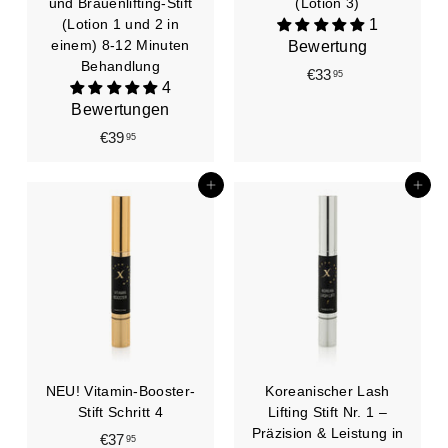
und Brauenlifting-Stift
(Lotion 3)
(Lotion 1 und 2 in
1
einem) 8-12 Minuten
Bewertung
Behandlung
€33
€
95
4
3
Bewertungen
3
€39
€
95
,
3
9
9
In den Einkaufswagen legen
In den Einkaufswagen legen
5
,
9
5
NEU! Vitamin-Booster-
Koreanischer Lash
Stift Schritt 4
Lifting Stift Nr. 1 –
Präzision & Leistung in
€37
€
95