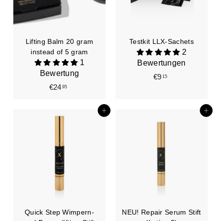
Lifting Balm 20 gram
Testkit LLX-Sachets
instead of 5 gram
2
1
Bewertungen
Bewertung
€9
€
15
€24
€
95
9
2
,
4
1
In den Einkaufswagen legen
In den Einkaufswagen legen
,
5
9
5
Quick Step Wimpern-
NEU! Repair Serum Stift