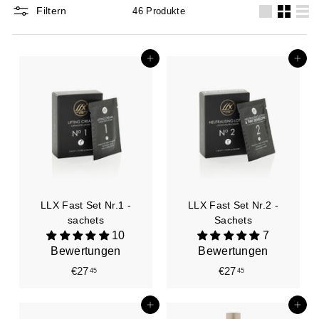
Filtern
46 Produkte
groß
Klein
Lis
In den Einkaufswagen legen
In den Einkaufswagen legen
LLX Fast Set Nr.1 -
LLX Fast Set Nr.2 -
sachets
Sachets
10
7
Bewertungen
Bewertungen
€27
€
€27
€
45
45
2
2
7
7
In den Einkaufswagen legen
In den Einkaufswagen legen