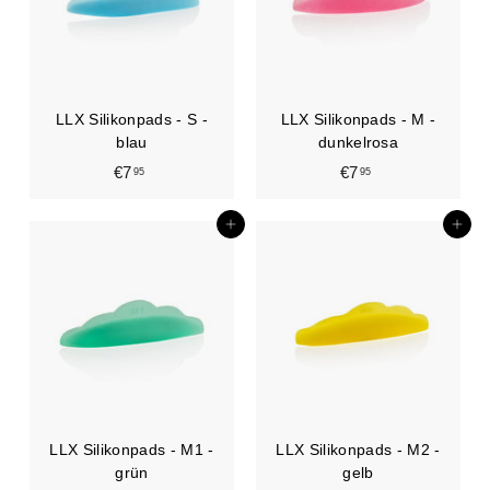
LLX Silikonpads - S -
LLX Silikonpads - M -
blau
dunkelrosa
€7
€
€7
€
95
95
7
7
,
,
In den Einkaufswagen legen
In den Einkaufswagen legen
9
9
5
5
LLX Silikonpads - M1 -
LLX Silikonpads - M2 -
grün
gelb