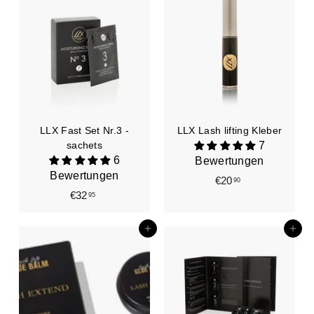
,
,
4
4
5
5
LLX Fast Set Nr.3 -
LLX Lash lifting Kleber
sachets
7
6
Bewertungen
Bewertungen
€20
€
90
€32
€
95
2
3
0
2
,
In den Einkaufswagen legen
In den Einkaufswagen legen
,
9
9
0
5