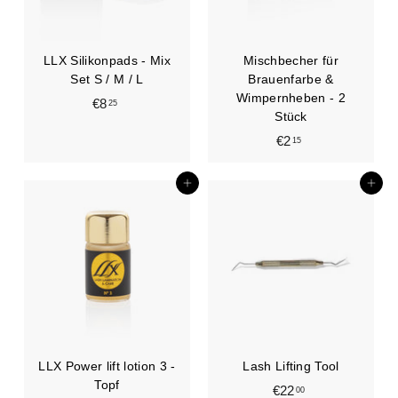
LLX Silikonpads - Mix
Mischbecher für
Set S / M / L
Brauenfarbe &
Wimpernheben - 2
€8
€
25
Stück
8
€2
€
15
,
2
2
,
In den Einkaufswagen legen
In den Einkaufswagen legen
5
1
5
LLX Power lift lotion 3 -
Lash Lifting Tool
Topf
€22
€
00