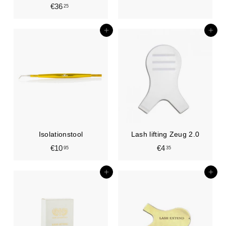
€36
€
25
2
3
2
6
,
In den Einkaufswagen legen
In den Einkaufswagen legen
,
0
2
0
5
Isolationstool
Lash lifting Zeug 2.0
€10
€
€4
€
95
35
1
4
0
,
In den Einkaufswagen legen
In den Einkaufswagen legen
,
3
9
5
5