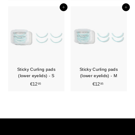
1
1
4
4
In den Einkaufswagen legen
In den Einkaufswagen legen
,
,
9
9
5
5
Sticky Curling pads
Sticky Curling pads
(lower eyelids) - S
(lower eyelids) - M
€12
€
€12
€
95
95
1
1
2
2
,
,
9
9
5
5