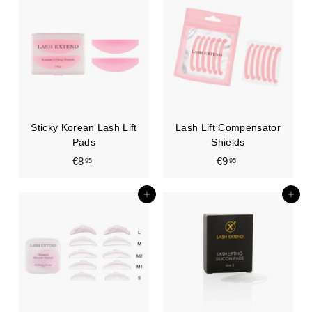
,
0
9
0
5
Sticky Korean Lash Lift
Lash Lift Compensator
Pads
Shields
€8
€
€9
€
95
95
8
9
,
,
In den Einkaufswagen legen
In den Einkaufswagen legen
9
9
5
5