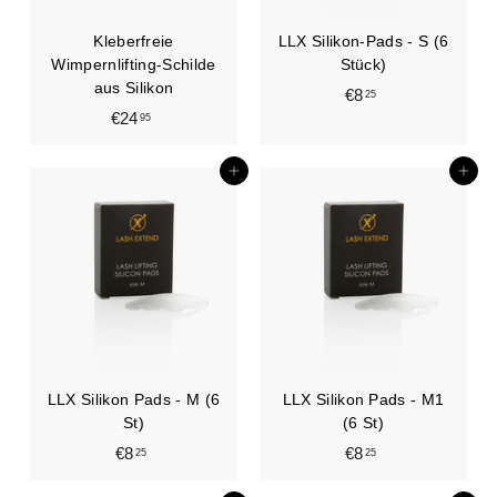
Kleberfreie
LLX Silikon-Pads - S (6
Wimpernlifting-Schilde
Stück)
aus Silikon
€8
€
25
€24
€
95
8
2
,
4
2
In den Einkaufswagen legen
In den Einkaufswagen legen
,
5
9
5
LLX Silikon Pads - M (6
LLX Silikon Pads - M1
St)
(6 St)
€8
€
€8
€
25
25
8
8