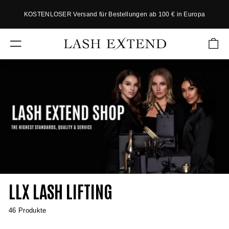
Direkt
KOSTENLOSER Versand für Bestellungen ab 100 € in Europa
zum
P
Inhalt
a
L
u
SEITENNAVIGATION
s
A
e
S
D
H
i
a
E
s
X
h
T
o
w
E
N
D
LLX LASH LIFTING
46 Produkte