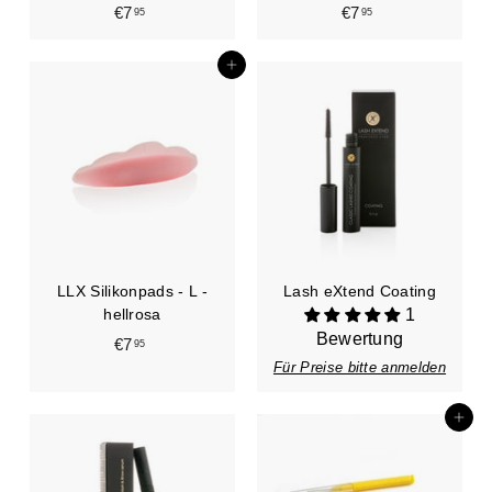
€7
€
€7
€
95
95
7
7
,
,
In den Einkaufswagen legen
9
9
5
5
LLX Silikonpads - L -
Lash eXtend Coating
hellrosa
1
Bewertung
€7
€
95
Für Preise bitte anmelden
7
,
9
In den Einkaufswagen legen
5