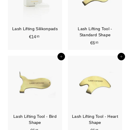
Lash Lifting Silikonpads
Lash Lifting Tool -
Standard Shape
€14
€
95
€6
€
95
1
6
4
,
,
In den Einkaufswagen legen
In den Einkaufswagen legen
9
9
5
5
Lash Lifting Tool - Bird
Lash Lifting Tool - Heart
Shape
Shape