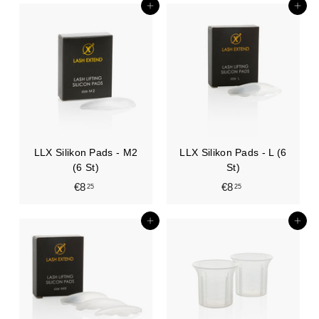
,
,
In den Einkaufswagen legen
In den Einkaufswagen legen
2
2
5
5
LLX Silikon Pads - M2
LLX Silikon Pads - L (6
(6 St)
St)
€8
€
€8
€
25
25
8
8
,
,
In den Einkaufswagen legen
In den Einkaufswagen legen
2
2
5
5