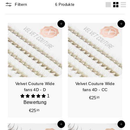
Filtern
6 Produkte
groß
Klein
Lis
In den Einkaufswagen legen
In den Einkaufswagen legen
Velvet Couture Wide
Velvet Couture Wide
fans 4D - D
fans 4D - CC
1
€25
€
95
Bewertung
2
€25
€
95
5
2
,
5
9
In den Einkaufswagen legen
In den Einkaufswagen legen