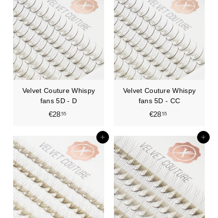
,
5
9
5
Velvet Couture Whispy
Velvet Couture Whispy
fans 5D - D
fans 5D - CC
€28
€
€28
€
55
55
2
2
8
8
In den Einkaufswagen legen
In den Einkaufswagen legen
,
,
5
5
5
5