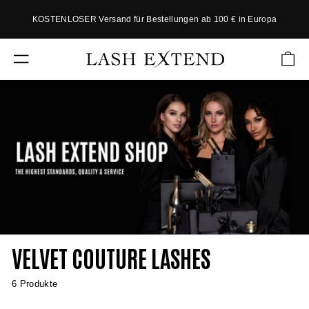
Direkt
KOSTENLOSER Versand für Bestellungen ab 100 € in Europa
zum
P
Inhalt
a
L
u
SEITENNAVIGATION
s
A
e
S
D
H
i
a
E
s
X
h
T
o
w
E
N
D
VELVET COUTURE LASHES
6 Produkte