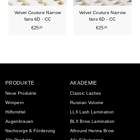
Velvet Couture Narrow
Velvet Couture Narrow
fans 6D - CC
fans 6D - CC
€25
€
€25
€
95
95
2
2
5
5
,
,
9
9
5
5
PRODUKTE
AKADEMIE
Neue Produkte
Classic Lashes
Wimpern
Russian Volume
Hilfsmittel
LLX Lash Lamination
Augenbrauen
BLX Brow Lamination
Nachsorge & Förderung
Allround Henna Brow