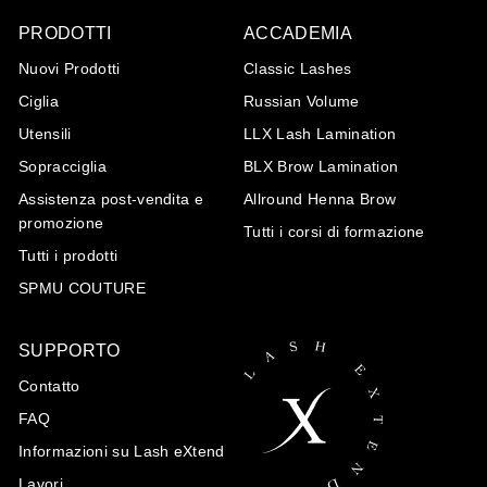
i
PRODOTTI
ACCADEMIA
o
n
Nuovi Prodotti
Classic Lashes
e
Ciglia
Russian Volume
Utensili
LLX Lash Lamination
Sopracciglia
BLX Brow Lamination
Assistenza post-vendita e
Allround Henna Brow
promozione
Tutti i corsi di formazione
Tutti i prodotti
SPMU COUTURE
SUPPORTO
Contatto
FAQ
Informazioni su Lash eXtend
Lavori