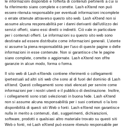
le informazioni disponibili e l'offerta di contenuti pertinenti a cui si
i
fa riferimento siano complete e corrette. Lash eXtend non può
o
essere ritenuta responsabile per eventuali informazioni incomplete
n
o errate ottenute attraverso questo sito web. Lash eXtend non si
e
assume alcuna responsabilità per i danni derivanti dall'utilizzo dei
servizi offerti, siano essi diretti o indiretti. Ciò vale in particolare
per i contenuti offerti. Le informazioni su questo sito web sono
destinate ad essere distribuite come informazioni generali. L'utente
si assume la piena responsabilità per l'uso di queste pagine o delle
informazioni in esse contenute. Non si garantisce che le pagine
siano complete, corrette o aggiornate. Lash eXtend non offre
garanzie in alcun modo, forma o forma.
Il sito web di Lash eXtends contiene riferimenti o collegamenti
ipertestuali ad altri siti web che sono al di fuori del dominio di Lash
eXtend. Questi collegamenti sono stati elencati per servire come
informazioni per i nostri utenti e il pubblico di destinazione. Inoltre,
i collegamenti sono stati selezionati in buona fede. Lash eXtend
non si assume alcuna responsabilità per i suoi contenuti o la loro
disponibilità di questi siti Web o fonti. Lash eXtend non garantisce
nulla in merito a contenuti, dati, suggerimenti, dichiarazioni,
software, prodotti o qualsiasi altro materiale trovato su questi siti
Web o fonti, né Lash eXtend può essere ritenuto responsabile per