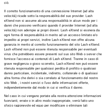
ciò.
Il corretto funzionamento di una connessione Internet (ad alta
velocità) ricade sotto la responsabilità del suo provider. Lash
eXtend non si assume alcuna responsabilità in alcun modo per i
danni che possono verificarsi quando il provider Internet (ad alta
velocità) non adempie ai propri doveri. Lash eXtend si esonera da
ogni forma di responsabilità in merito ad un accesso limitato e/o
impedito ai propri servizi, inoltre Lash eXtend non offre alcuna
garanzia in merito al corretto funzionamento del sito Lash eXtend.
Lash eXtend non può essere ritenuta responsabile per eventuali
virus che potrebbero essere presenti sul suo sito Web o server che
fornisce l'accesso ai contenuti di Lash eXtend. Tranne in caso di
grave negligenza o gioco scorretto, Lash eXtend non può essere
ritenuta responsabile per qualsiasi perdita di profitto o qualsiasi
danno particolare, incidentale, indiretto, collaterale o di qualsiasi
altra forma che derivi o sia correlato al funzionamento del nostro
sito Web , i nostri servizi o l'uso delle informazioni offerte,
indipendentemente dal modo in cui si verifica il danno.
Nel caso in cui vengano portate alla nostra attenzione informazioni
fuorvianti, errate o in altro modo inappropriate, verrà fatto uno
sforzo ragionevole ed equo per modificare o eliminare tali