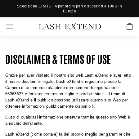
Vai
Spedizione GRATUITA per ordini pari o superiori a 100 € in
direttamente
Europa
M
ai
e
contenuti
L
t
NAVIGAZIONE DEL SITO
t
A
i
S
i
H
n
DISCLAIMER & TERMS OF USE
p
E
a
X
u
T
s
Grazie per aver visitato il nostro sito web Lash eXtend e aver letto
a
E
il nostro disclaimer legale. Lash eXtend è registrato presso la
p
Camera di commercio olandese con numero di registrazione
N
r
66363527 e fornisce extension ciglia e prodotti simili. Il team di
D
e
Lash eXtend e il pubblico possono utilizzare questo sito Web per
s
ottenere informazioni pubblicamente disponibili.
e
L'uso di qualsiasi informazione ottenuta tramite questo sito Web è
n
a rischio dell'utente.
t
a
Lash eXtend (come portale) fa del proprio meglio per garantire che
z