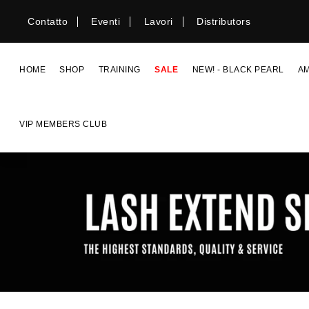
Vai
Contatto
Eventi
Lavori
Distributors
direttamente
ai
contenuti
HOME
SHOP
TRAINING
SALE
NEW! - BLACK PEARL
A
VIP MEMBERS CLUB