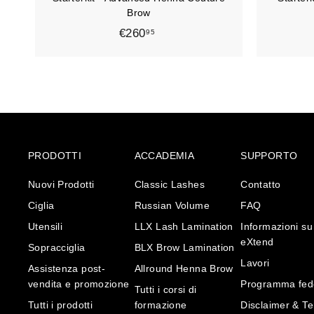
l
l
Brow
o
€260
€
95
2
6
0
,
9
5
PRODOTTI
ACCADEMIA
SUPPORTO
Nuovi Prodotti
Classic Lashes
Contatto
Ciglia
Russian Volume
FAQ
Utensili
LLX Lash Lamination
Informazioni su
eXtend
Sopracciglia
BLX Brow Lamination
Lavori
Assistenza post-
Allround Henna Brow
vendita e promozione
Programma fed
Tutti i corsi di
Tutti i prodotti
formazione
Disclaimer & Te