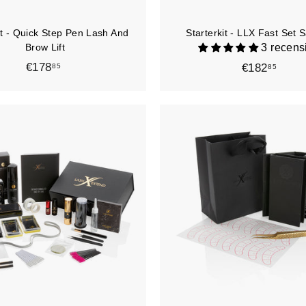
r
r
e
it - Quick Step Pen Lash And
Starterkit - LLX Fast Set 
l
l
Brow Lift
3 recens
o
€178
€
€182
€
85
85
1
1
7
8
8
2
,
,
A
8
8
g
5
5
g
i
u
n
g
i
a
l
c
a
r