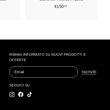
l
l
l
l
€150
€
00
o
o
1
5
0
,
0
0
RIMANI INFORMATO SU NUOVI PRODOTTI E
OFFERTE
Email
Iscriviti
SEGUICI SU
Instagram
Facebook
TikTok