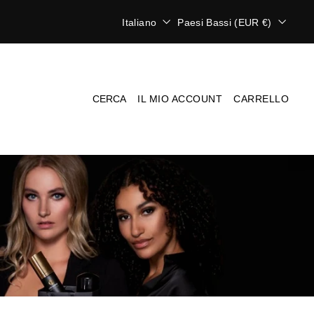
L
V
Italiano
Paesi Bassi (EUR €)
i
a
n
l
g
u
u
t
a
a
CERCA
IL MIO ACCOUNT
CARRELLO