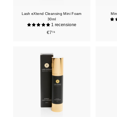
r
r
e
Lash eXtend Cleansing Mini Foam
Min
l
l
30ml
o
1 recensione
€7
€
74
7
,
7
4