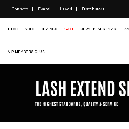
Vai
Contatto
Eventi
Lavori
Distributors
direttamente
ai
contenuti
HOME
SHOP
TRAINING
SALE
NEW! - BLACK PEARL
A
VIP MEMBERS CLUB