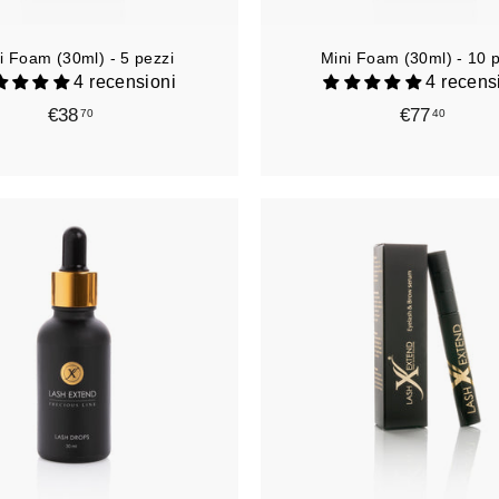
r
r
e
i Foam (30ml) - 5 pezzi
Mini Foam (30ml) - 10 
l
l
4 recensioni
4 recens
o
€38
€
€77
€
70
40
3
7
8
7
,
,
7
4
0
0