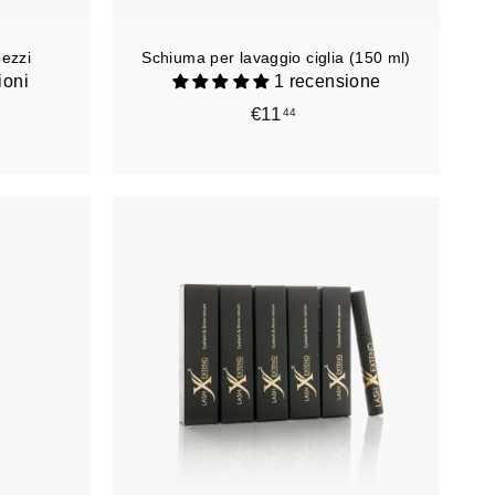
r
r
r
r
e
e
pezzi
Schiuma per lavaggio ciglia (150 ml)
l
l
l
l
ioni
1 recensione
o
o
€11
€
44
1
1
,
4
4