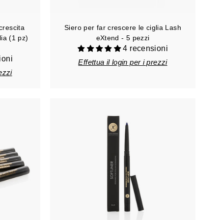
crescita
Siero per far crescere le ciglia Lash
lia (1 pz)
eXtend - 5 pezzi
4 recensioni
ioni
Effettua il login per i prezzi
rezzi
A
g
g
i
u
n
g
i
a
l
c