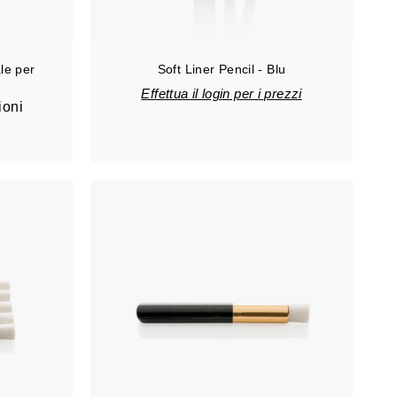
a
r
r
e
le per
Soft Liner Pencil - Blu
l
l
Effettua il login per i prezzi
o
ioni