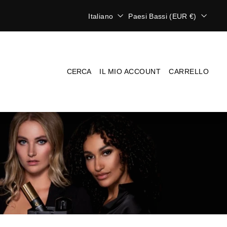
L
V
Italiano
Paesi Bassi (EUR €)
i
a
n
l
g
u
u
t
a
a
CERCA
IL MIO ACCOUNT
CARRELLO