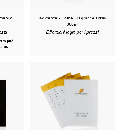
mani di
X-Scence - Home Fragrance spray
300ml
rezzi
Effettua il login per i prezzi
otto può
ente.