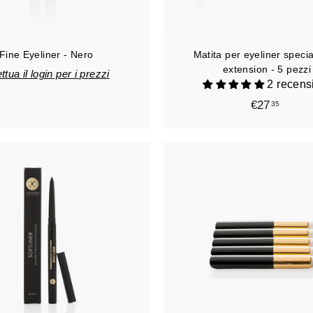
Fine Eyeliner - Nero
Matita per eyeliner specia
extension - 5 pezzi
ttua il login per i prezzi
2 recens
€27
€
35
2
7
,
3
5