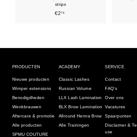
e
strips
l
€2
€
74
w
a
2
g
,
e
n
7
4
PRODUCTEN
ACADEMY
SERVICE
Nieuwe producten
Classic Lashes
Contact
Wimper extensions
Russian Volume
FAQ's
Benodigdheden
LLX Lash Lamination
Over ons
Wenkbrauwen
BLX Brow Lamination
Vacatures
Aftercare & promotie
Allround Henna Brow
Spaarpunten
Alle producten
Alle Trainingen
Disclaimer & Te
use
SPMU COUTURE