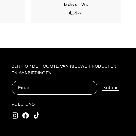
e
e
lashes - Wit
l
l
€14
€
95
w
w
a
a
1
g
g
4
e
e
n
n
,
9
5
BLIJF OP DE HOOGTE VAN NIEUWE PRODUCTEN
EN AANBIEDINGEN
Email
Submit
VOLG ONS
Instagram
Facebook
TikTok