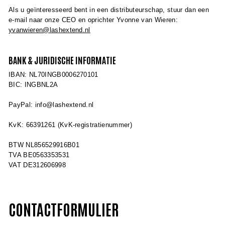
Als u geïnteresseerd bent in een distributeurschap, stuur dan een
e-mail naar onze CEO en oprichter Yvonne van Wieren:
yvanwieren@lashextend.nl
BANK & JURIDISCHE INFORMATIE
IBAN: NL70INGB0006270101
BIC: INGBNL2A
PayPal: info@lashextend.nl
KvK: 66391261 (KvK-registratienummer)
BTW NL856529916B01
TVA BE0563353531
VAT DE312606998
CONTACTFORMULIER