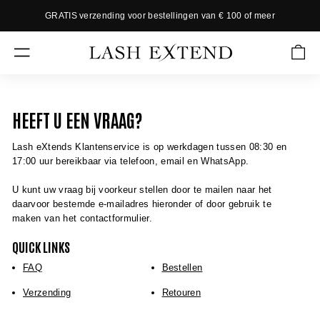
Skip
GRATIS verzending voor bestellingen van € 100 of meer
to
P
content
a
L
u
SITE NAVIGATION
A
s
S
e
s
H
HEEFT U EEN VRAAG?
l
E
i
X
d
Lash eXtends Klantenservice is op werkdagen tussen 08:30 en
e
T
17:00 uur bereikbaar via telefoon, email en WhatsApp.
s
E
h
U kunt uw vraag bij voorkeur stellen door te mailen naar het
N
o
daarvoor bestemde e-mailadres hieronder of door gebruik te
w
D
maken van het contactformulier.
QUICK LINKS
FAQ
Bestellen
Verzending
Retouren