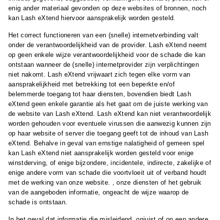
enig ander materiaal gevonden op deze websites of bronnen, noch
kan Lash eXtend hiervoor aansprakelijk worden gesteld.
Het correct functioneren van een (snelle) internetverbinding valt
onder de verantwoordelijkheid van de provider. Lash eXtend neemt
op geen enkele wijze verantwoordelijkheid voor de schade die kan
ontstaan ​​wanneer de (snelle) internetprovider zijn verplichtingen
niet nakomt. Lash eXtend vrijwaart zich tegen elke vorm van
aansprakelijkheid met betrekking tot een beperkte en/of
belemmerde toegang tot haar diensten, bovendien biedt Lash
eXtend geen enkele garantie als het gaat om de juiste werking van
de website van Lash eXtend. Lash eXtend kan niet verantwoordelijk
worden gehouden voor eventuele virussen die aanwezig kunnen zijn
op haar website of server die toegang geeft tot de inhoud van Lash
eXtend. Behalve in geval van ernstige nalatigheid of gemeen spel
kan Lash eXtend niet aansprakelijk worden gesteld voor enige
winstderving, of enige bijzondere, incidentele, indirecte, zakelijke of
enige andere vorm van schade die voortvloeit uit of verband houdt
met de werking van onze website. , onze diensten of het gebruik
van de aangeboden informatie, ongeacht de wijze waarop de
schade is ontstaan.
In het geval dat informatie die misleidend, onjuist of op een andere