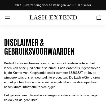
Skip
GRATIS verzending voor bestellingen van € 100 of meer
to
P
content
a
L
u
SITE NAVIGATION
A
s
S
e
s
H
l
DISCLAIMER &
E
i
X
d
GEBRUIKSVOORWAARDEN
e
T
s
E
h
Bedankt voor uw bezoek aan onze Lash eXtend-website en het
N
o
lezen van onze juridische disclaimer. Lash eXtend is ingeschreven
w
D
bij de Kamer van Koophandel onder nummer 66363527 en levert
wimperextensions en soortgelijke producten. De Lash eXtend crew
en het publiek kunnen deze website gebruiken om daar openbaar
beschikbare informatie te verkrijgen.
Het gebruik van informatie verkregen via deze website is op eigen
risico van de gebruiker.