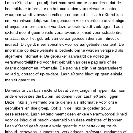
Lash eXtend (als portal) doet haar best om te garanderen dat de
beschikbare informatie en het aanbieden van relevante content
waarnaar wordt verwezen volledig en correct is. Lash eXtend kan
niet verantwoordelijk worden gehouden voor eventuele onvolledige
of onjuiste informatie die via deze website wordt verkregen. Lash
eXtend neemt geen enkele verantwoordelijkheid voor schade die
ontstaat door het gebruik van de aangeboden diensten, direct of
indirect. Dit geldt meer specifiek voor de aangeboden content. De
informatie op deze website is bedoeld om te worden verspreid als
algemene informatie. De gebruiker aanvaardt de volledige
verantwoordelijkheid voor het gebruik van deze pagina's of de
daarin opgenomen informatie. De pagina's zijn niet gegarandeerd
volledig, correct of up-to-date. Lash eXtend biedt op geen enkele
manier garanties.
De website van Lash eXtend bevat verwijzingen of hyperlinks naar
andere websites die buiten het domein van Lash eXtend liggen.
Deze links zijn vermeld om te dienen als informatie voor onze
gebruikers en doelgroep. Ook zijn de links te goeder trouw
geselecteerd. Lash eXtend neemt geen enkele verantwoordelijkheid
voor de inhoud of beschikbaarheid van deze websites of bronnen.
Lash eXtend geeft geen enkele garantie met betrekking tot de
inhoud, gegevens, suggesties, verklaringen, software, producten of